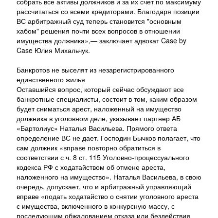
собрать все активы должников и за их счет по максимуму
рассчитаться со всеми кредиторами. Благодаря позиции
ВС арбитражный суд теперь становится "основным
хабом" решения почти всех вопросов в отношении
имущества должника»,— заключает адвокат Case by
Case Юлия Михальчук.
Банкротов не выселят из незарегистрированного
единственного жилья
Оставшийся вопрос, который сейчас обсуждают все
банкротные специалисты, состоит в том, каким образом
будет сниматься арест, наложенный на имущество
должника в уголовном деле, указывает партнер АБ
«Бартолиус» Наталья Васильева. Прямого ответа
определение ВС не дает. Господин Бычков полагает, что
сам должник «вправе повторно обратиться в
соответствии с ч. 8 ст. 115 Уголовно-процессуального
кодекса РФ с ходатайством об отмене ареста,
наложенного на имущество». Наталья Васильева, в свою
очередь, допускает, что и арбитражный управляющий
вправе «подать ходатайство о снятии уголовного ареста
с имущества, включенного в конкурсную массу, с
последующим обжалованием отказа или бездействия