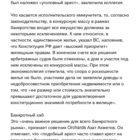
был наложен «уголовный арест», заключила коллегия.
Что касается исполнительского иммунитета, то, согласно
законодательству, в конкурсную массу в рамках
банкротства входит все имущество должника за
некоторыми исключениями. К ним относится, в
частности, единственное жилье, указал ВС, напомнив,
что Конституция РФ дает «высокий приоритет»
жилищным правам. В конечном счете все решения
арбитражных судов были отменены, а дом и участок под
ним исключены из конкурсной массы. При этом
экономколлегия отметила, что спора о роскошности
жилья не было, участники дела не заявляли доводы о
недобросовестном приобретении недвижимости или о
том, что «ее размер или стоимость значительно
превышают достаточное для удовлетворения
конституционно значимой потребности в жилище».
Банкротный хаб
Это «очень важное решение для всего банкротного
рынка», признает советник Orchards Азат Ахметов. Он
отмечает, что «подобный арест часто ставил крест на
процедуре банкротства, поскольку она оказывалась