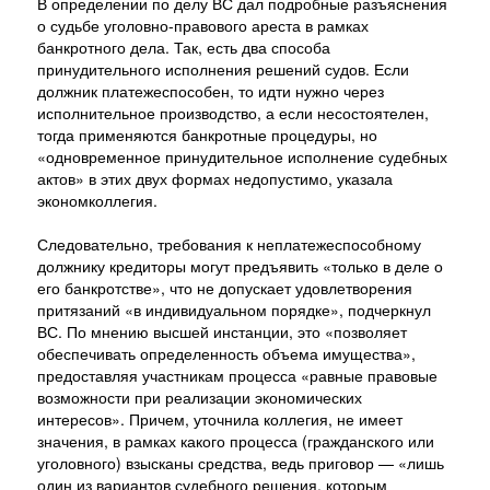
В определении по делу ВС дал подробные разъяснения
о судьбе уголовно-правового ареста в рамках
банкротного дела. Так, есть два способа
принудительного исполнения решений судов. Если
должник платежеспособен, то идти нужно через
исполнительное производство, а если несостоятелен,
тогда применяются банкротные процедуры, но
«одновременное принудительное исполнение судебных
актов» в этих двух формах недопустимо, указала
экономколлегия.
Следовательно, требования к неплатежеспособному
должнику кредиторы могут предъявить «только в деле о
его банкротстве», что не допускает удовлетворения
притязаний «в индивидуальном порядке», подчеркнул
ВС. По мнению высшей инстанции, это «позволяет
обеспечивать определенность объема имущества»,
предоставляя участникам процесса «равные правовые
возможности при реализации экономических
интересов». Причем, уточнила коллегия, не имеет
значения, в рамках какого процесса (гражданского или
уголовного) взысканы средства, ведь приговор — «лишь
один из вариантов судебного решения, которым