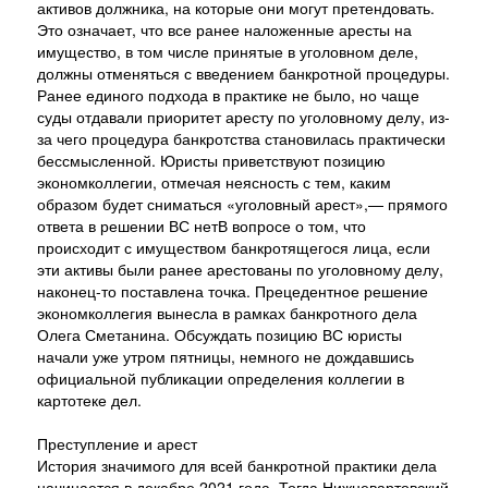
активов должника, на которые они могут претендовать.
Это означает, что все ранее наложенные аресты на
имущество, в том числе принятые в уголовном деле,
должны отменяться с введением банкротной процедуры.
Ранее единого подхода в практике не было, но чаще
суды отдавали приоритет аресту по уголовному делу, из-
за чего процедура банкротства становилась практически
бессмысленной. Юристы приветствуют позицию
экономколлегии, отмечая неясность с тем, каким
образом будет сниматься «уголовный арест»,— прямого
ответа в решении ВС нетВ вопросе о том, что
происходит с имуществом банкротящегося лица, если
эти активы были ранее арестованы по уголовному делу,
наконец-то поставлена точка. Прецедентное решение
экономколлегия вынесла в рамках банкротного дела
Олега Сметанина. Обсуждать позицию ВС юристы
начали уже утром пятницы, немного не дождавшись
официальной публикации определения коллегии в
картотеке дел.
Преступление и арест
История значимого для всей банкротной практики дела
начинается в декабре 2021 года. Тогда Нижневартовский