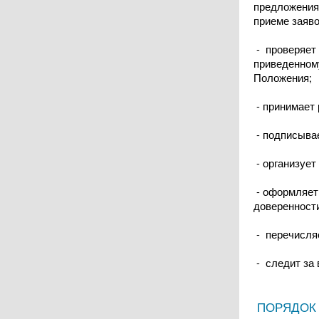
предложения 
приеме заяво
- проверяет
приведенному
Положения;
- принимает 
- подписывае
- организует
- оформляет 
доверенност
- перечисляе
- следит за 
ПОРЯДОК 