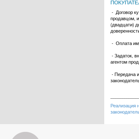
ПОКУПАТ
- Договор ку
продавцом, и
(двадцати) д
доверенности
- Оплата иму
- Задаток, в
агентом прод
- Передача 
законодатель
_____________
Реализация 
законодате