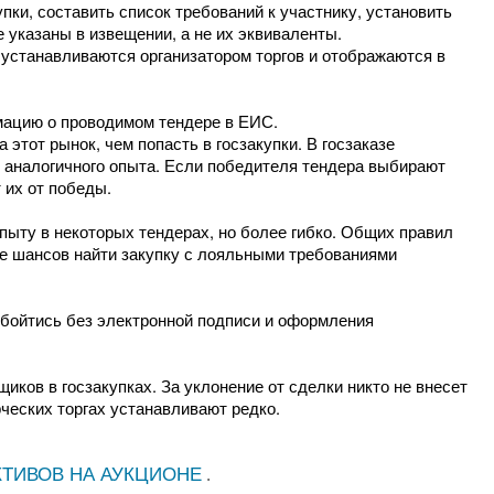
упки, составить список требований к участнику, установить
е указаны в извещении, а не их эквиваленты.
, устанавливаются организатором торгов и отображаются в
рмацию о проводимом тендере в ЕИС.
тот рынок, чем попасть в госзакупки. В госзаказе
ез аналогичного опыта. Если победителя тендера выбирают
 их от победы.
пыту в некоторых тендерах, но более гибко. Общих правил
ше шансов найти закупку с лояльными требованиями
обойтись без электронной подписи и оформления
иков в госзакупках. За уклонение от сделки никто не внесет
ческих торгах устанавливают редко.
ТИВОВ НА АУКЦИОНЕ
.