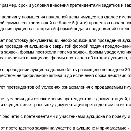
 размер, срок и условия внесения претендентами задатков и зак
 величину повышения начальной цены имущества (далее имену
й суммы, составляющей не более 5 (пяти) процентов начальной
дения аукциона с открытой формой подачи предложений о цене
ет подготовку документации, необходимой для проведения аук
ае проведения аукциона с закрытой формой подачи предложении
а заявок, формы протокола приема заявок, формы уведомления
 к участию в аукционе, формы протокола об итогах аукциона, т
о проведении аукциона должно быть размещено не позднее 30 (
ством непрофильного актива и до истечения срока действия о
ет претендентов об условиях ознакомления с продаваемым им
ет условия для ознакомления претендентов с документацией, 
и осуществляет рассылку документации претендентам по их пи
т расчеты с претендентами и участниками аукциона по приему и
от претендентов заявки на участие в аукционе и прилагаемые к