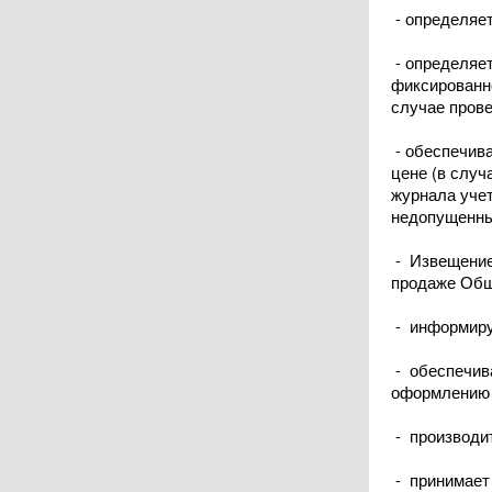
- определяет
- определяет
фиксированно
случае прове
- обеспечива
цене (в случ
журнала учет
недопущенных
- Извещение 
продаже Обще
- информиру
- обеспечива
оформлению 
- производи
- принимает 