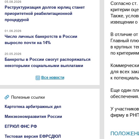
05.08.2026
Согласно ст.
Реструктуризация долгов юрлиц станет
критерии оце
приоритетной реабилитационной
Также, услов
процедурой
извещении о 
01.06.2026
В отличие от
Число личных банкротств в России
Главный плюс
выросло почти на 14%
в крупных те
по критериям
20.05.2026
Банкроты в России смогут распоряжаться
Коммерческие
некоторыми социальными выплатами
для всех зак
к потенциал
Все новости
Еще один плю
обеспечения
Полезные ссылки
Картотека арбитражных дел
У участников
фирму в РНП 
Минэкономразвития России
ЕГРЮЛ ФНС РФ
ПОЛОЖЕНИ
Тестовая версия ЕФРСДЮЛ