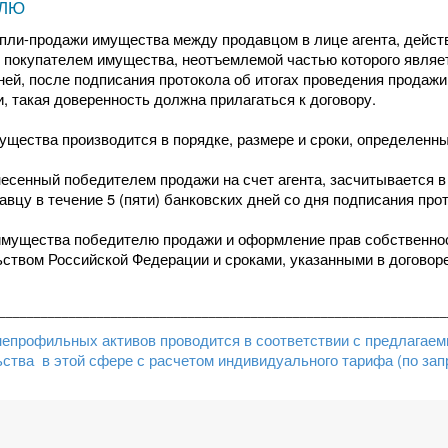
ЕЛЮ
пли-продажи имущества между продавцом в лице агента, дейст
 покупателем имущества, неотъемлемой частью которого являет
ней, после подписания протокола об итогах проведения продаж
, такая доверенность должна прилагаться к договору.
щества производится в порядке, размере и сроки, определенны
несенный победителем продажи на счет агента, засчитывается 
авцу в течение 5 (пяти) банковских дней со дня подписания про
имущества победителю продажи и оформление прав собственнос
ством Российской Федерации и сроками, указанными в договор
________________________________________________________________
непрофильных активов проводится в соответствии с предлагае
льства
в этой сфере с расчетом индивидуального тарифа (по зап