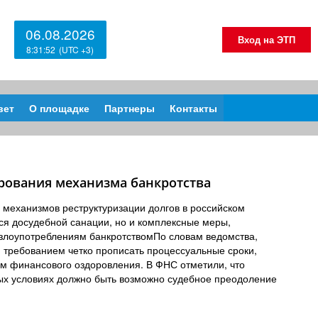
06.08.2026
Вход на ЭТП
8:31:52
вет
О площадке
Партнеры
Контакты
рования механизма банкротства
 механизмов реструктуризации долгов в российском
ся досудебной санации, но и комплексные меры,
лоупотреблениям банкротствомПо словам ведомства,
 требованием четко прописать процессуальные сроки,
м финансового оздоровления. В ФНС отметили, что
ых условиях должно быть возможно судебное преодоление