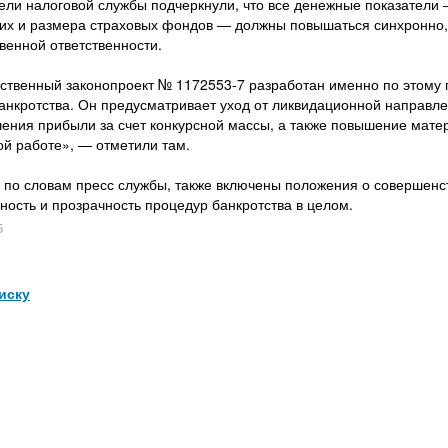
ели налоговой службы подчеркнули, что все денежные показатели 
х и размера страховых фондов — должны повышаться синхронно, 
венной ответственности.
ственный законопроект № 1172553-7 разработан именно по этому
банкротства. Он предусматривает уход от ликвидационной направл
чения прибыли за счет конкурсной массы, а также повышение мат
й работе», — отметили там.
, по словам пресс службы, также включены положения о совершенст
ность и прозрачность процедур банкротства в целом.
5
иску