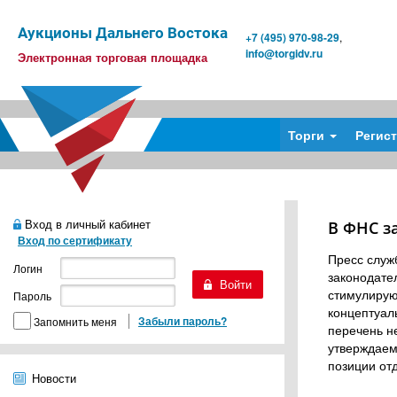
Аукционы Дальнего Востока
+7 (495) 970-98-29
,
info@torgidv.ru
Электронная торговая площадка
Торги
Регис
Вход в личный кабинет
В ФНС з
Вход по сертификату
Пресс служ
Логин
законодате
стимулирую
Пароль
концептуал
Забыли пароль?
Запомнить меня
перечень н
утверждаем
позиции от
Новости