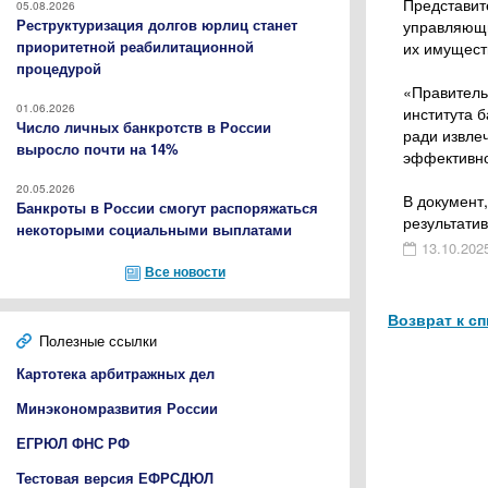
Представит
05.08.2026
Реструктуризация долгов юрлиц станет
управляющи
приоритетной реабилитационной
их имущест
процедурой
«Правитель
01.06.2026
института 
Число личных банкротств в России
ради извле
выросло почти на 14%
эффективно
20.05.2026
В документ
Банкроты в России смогут распоряжаться
результатив
некоторыми социальными выплатами
13.10.202
Все новости
Возврат к сп
Полезные ссылки
Картотека арбитражных дел
Минэкономразвития России
ЕГРЮЛ ФНС РФ
Тестовая версия ЕФРСДЮЛ